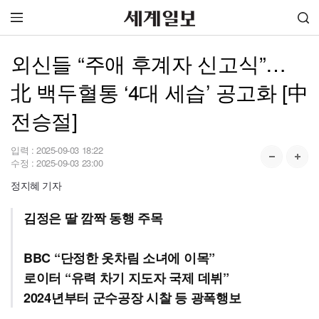
외신들 “주애 후계자 신고식”…
北 백두혈통 ‘4대 세습’ 공고화 [中
전승절]
입력 :
2025-09-03 18:22
수정 :
2025-09-03 23:00
정지혜 기자
김정은 딸 깜짝 동행 주목
BBC “단정한 옷차림 소녀에 이목”
로이터 “유력 차기 지도자 국제 데뷔”
2024년부터 군수공장 시찰 등 광폭행보