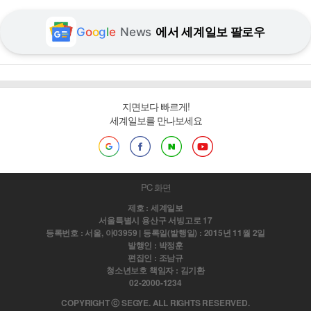
G
o
o
g
l
e
News
에서 세계일보 팔로우
지면보다 빠르게!
세계일보를 만나보세요
PC 화면
제호 : 세계일보
서울특별시 용산구 서빙고로 17
등록번호 : 서울, 아03959 | 등록일(발행일) : 2015년 11월 2일
발행인 : 박정훈
편집인 : 조남규
청소년보호 책임자 : 김기환
02-2000-1234
COPYRIGHT ⓒ SEGYE. ALL RIGHTS RESERVED.