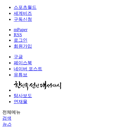
스포츠월드
세계비즈
구독신청
mPaper
RSS
로그인
회원가입
구글
페이스북
네이버 포스트
유튜브
탐사보도
연재물
전체메뉴
검색
뉴스