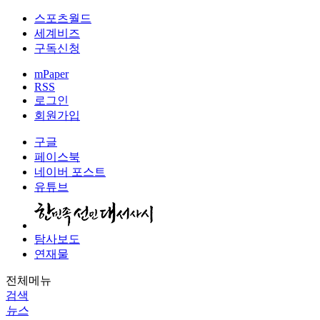
스포츠월드
세계비즈
구독신청
mPaper
RSS
로그인
회원가입
구글
페이스북
네이버 포스트
유튜브
탐사보도
연재물
전체메뉴
검색
뉴스