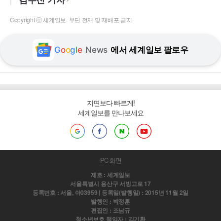
Copyright ⓒ 세계일보. 무단 전재 및 재배포 금지
G
o
o
g
l
e
News
에서 세계일보 팔로우
지면보다 빠르게!
세계일보를 만나보세요
PC 화면
제호 : 세계일보
서울특별시 용산구 서빙고로 17
등록번호 : 서울, 아03959 | 등록일(발행일) : 2015년 11월 2일
발행인 : 박정훈
편집인 : 조남규
청소년보호 책임자 : 김기환