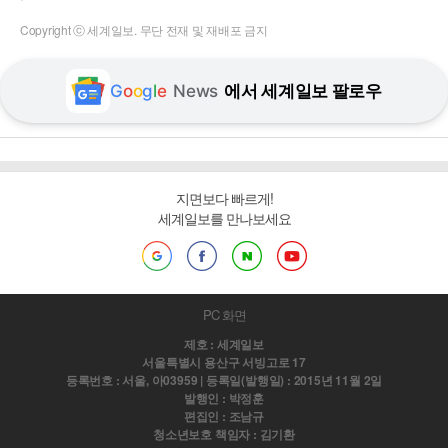
Copyright ⓒ 세계일보. 무단 전재 및 재배포 금지
G
o
o
g
l
e
News
에서 세계일보 팔로우
지면보다 빠르게!
세계일보를 만나보세요
PC 화면
제호 : 세계일보
서울특별시 용산구 서빙고로 17
등록번호 : 서울, 아03959 | 등록일(발행일) : 2015년 11월 2일
발행인 : 박정훈
편집인 : 조남규
청소년보호 책임자 : 김기환