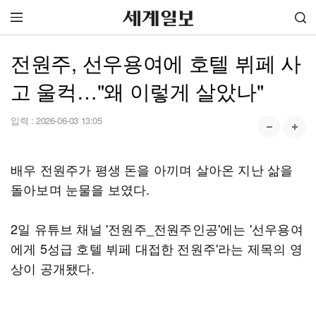
전원주, 선우용여에 호텔 뷔페 사
고 울컥…"왜 이렇게 살았나"
입력 :
2026-06-03 13:05
배우 전원주가 평생 돈을 아끼며 살아온 지난 삶을
돌아보며 눈물을 보였다.
2일 유튜브 채널 '전원주_전원주인공'에는 '선우용여
에게 5성급 호텔 뷔페 대접한 전원주'라는 제목의 영
상이 공개됐다.