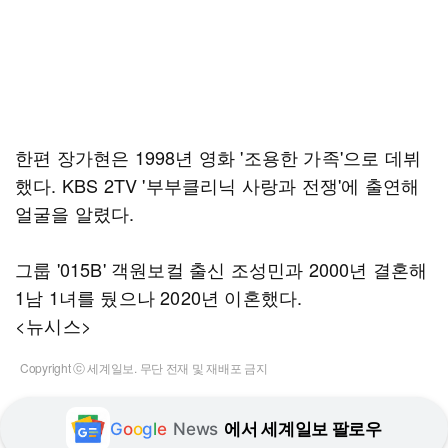
한편 장가현은 1998년 영화 '조용한 가족'으로 데뷔
했다. KBS 2TV '부부클리닉 사랑과 전쟁'에 출연해
얼굴을 알렸다.
그룹 '015B' 객원보컬 출신 조성민과 2000년 결혼해
1남 1녀를 뒀으나 2020년 이혼했다.
<뉴시스>
Copyright ⓒ 세계일보. 무단 전재 및 재배포 금지
G
o
o
g
l
e
News
에서 세계일보 팔로우