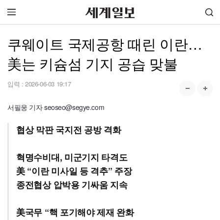
쿠웨이트 국제공항 때린 이란…
美는 키슘섬 기지 공습 맞불
입력 :
2026-06-03 19:17
서필웅 기자 seoseo@segye.com
협상 막판 국지전 공방 격화
혁명수비대, 미군기지 타격도
美 “이란 미사일 등 격추” 주장
종전협상 압박용 기싸움 지속
美국무 “핵 포기해야 제재 완화