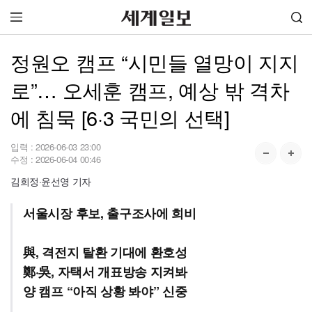
정원오 캠프 “시민들 열망이 지지
로”… 오세훈 캠프, 예상 밖 격차
에 침묵 [6·3 국민의 선택]
입력 :
2026-06-03 23:00
수정 :
2026-06-04 00:46
김희정·윤선영 기자
서울시장 후보, 출구조사에 희비
與, 격전지 탈환 기대에 환호성
鄭·吳, 자택서 개표방송 지켜봐
양 캠프 “아직 상황 봐야” 신중