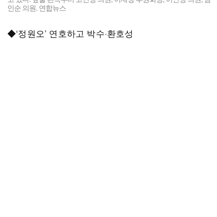
인순 의원. 연합뉴스
◆‘정원오’ 연호하고 박수·환호성