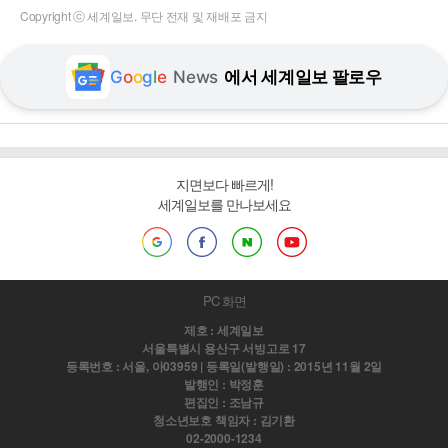
Copyright ⓒ 세계일보. 무단 전재 및 재배포 금지
G
o
o
g
l
e
News
에서 세계일보 팔로우
지면보다 빠르게!
세계일보를 만나보세요
PC 화면
제호 : 세계일보
서울특별시 용산구 서빙고로 17
등록번호 : 서울, 아03959 | 등록일(발행일) : 2015년 11월 2일
발행인 : 박정훈
편집인 : 조남규
청소년보호 책임자 : 김기환
02-2000-1234