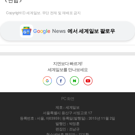
Copyright ⓒ 세계일보. 무단 전재 및 재배포 금지
G
o
o
g
l
e
News
에서 세계일보 팔로우
지면보다 빠르게!
세계일보를 만나보세요
PC 화면
제호 : 세계일보
서울특별시 용산구 서빙고로 17
등록번호 : 서울, 아03959 | 등록일(발행일) : 2015년 11월 2일
발행인 : 박정훈
편집인 : 조남규
청소년보호 책임자 : 김기환