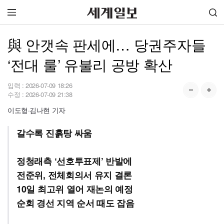
與 안갯속 판세에… 당권주자들
‘전대 룰’ 유불리 공방 확산
입력 :
2026-07-09 18:26
수정 :
2026-07-09 21:38
이도형·김나현 기자
갈수록 진흙탕 싸움
정청래측 ‘선호투표제’ 반발에
전준위, 전체회의서 유지 결론
10일 최고위 열어 재논의 예정
순회 경선 지역 순서 때도 잡음