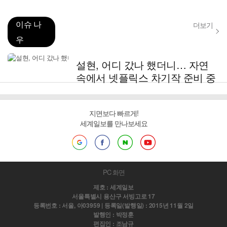
이슈 나
더보기
우
설현, 어디 갔나 했더니… 자연
속에서 넷플릭스 차기작 준비 중
지면보다 빠르게!
세계일보를 만나보세요
PC 화면
제호 : 세계일보
서울특별시 용산구 서빙고로 17
등록번호 : 서울, 아03959 | 등록일(발행일) : 2015년 11월 2일
발행인 : 박정훈
편집인 : 조남규