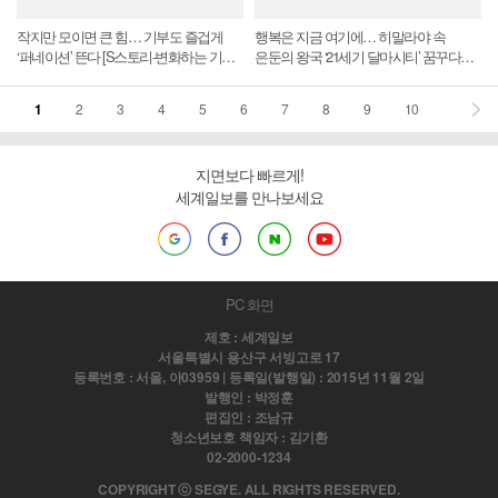
작지만 모이면 큰 힘… 기부도 즐겁게
행복은 지금 여기에… 히말라야 속
‘퍼네이션’ 뜬다 [S스토리-변화하는 기부
은둔의 왕국 ‘21세기 달마시티’ 꿈꾸다
문화]
[S스토리-겔레푸 '마음챙김 도시'
건설하는 부탄]
1
2
3
4
5
6
7
8
9
10
지면보다 빠르게!
세계일보를 만나보세요
PC 화면
제호 : 세계일보
서울특별시 용산구 서빙고로 17
등록번호 : 서울, 아03959 | 등록일(발행일) : 2015년 11월 2일
발행인 : 박정훈
편집인 : 조남규
청소년보호 책임자 : 김기환
02-2000-1234
COPYRIGHT ⓒ SEGYE. ALL RIGHTS RESERVED.