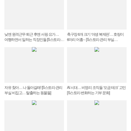
낮엔 원격근무·퇴근 후엔 서핑·요가…
축구장 6개 크기 ‘야생 복제판’… 호랑이
여행하면서 일하는 직장인들 [S스토리-
6마리 어흥∼ [S스토리-관리 부실
일하며 즐기는 워케이션 명과 암]
비집고… 탈출하는 동물들]
자유 찾아… 나 돌아갈래! [S스토리-관리
AI 시대… 비영리 조직들 ‘모금 테크’ 고민
부실 비집고… 탈출하는 동물들]
[S스토리-변화하는 기부 문화]