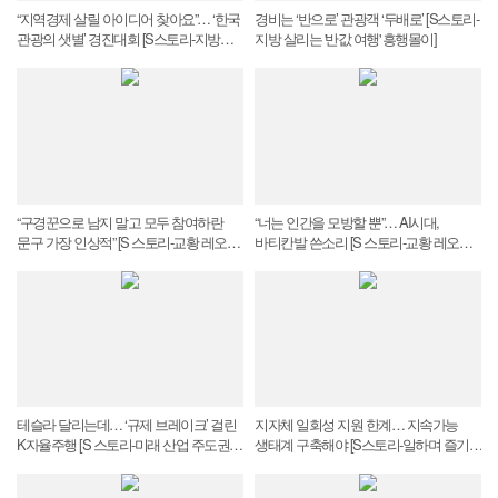
“지역경제 살릴 아이디어 찾아요”… ‘한국
경비는 ‘반으로’ 관광객 ‘두배로’ [S스토리-
관광의 샛별’ 경진대회 [S스토리-지방
지방 살리는 '반값 여행' 흥행몰이]
살리는 '반값 여행' 흥행몰이]
“구경꾼으로 남지 말고 모두 참여하란
“너는 인간을 모방할 뿐”… AI시대,
문구 가장 인상적” [S 스토리-교황 레오
바티칸발 쓴소리 [S 스토리-교황 레오
14세 첫 회칙 '고귀한 인류']
14세 첫 회칙 '고귀한 인류']
테슬라 달리는데… ‘규제 브레이크’ 걸린
지자체 일회성 지원 한계… 지속가능
K자율주행 [S 스토리-미래 산업 주도권
생태계 구축해야 [S스토리-일하며 즐기는
걸린 자율주행]
워케이션 명과 암]