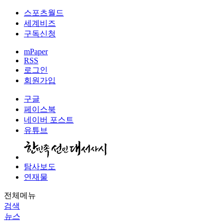
스포츠월드
세계비즈
구독신청
mPaper
RSS
로그인
회원가입
구글
페이스북
네이버 포스트
유튜브
탐사보도
연재물
전체메뉴
검색
뉴스