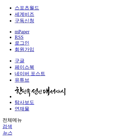
스포츠월드
세계비즈
구독신청
mPaper
RSS
로그인
회원가입
구글
페이스북
네이버 포스트
유튜브
탐사보도
연재물
전체메뉴
검색
뉴스