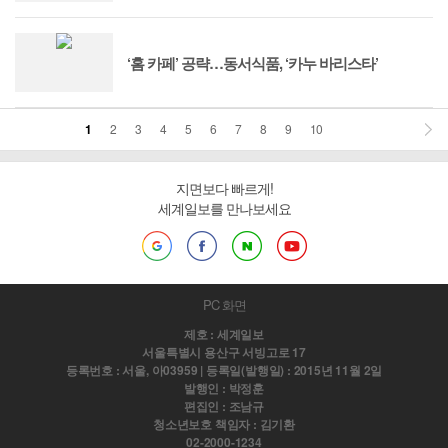
‘홈 카페’ 공략…동서식품, ‘카누 바리스타’
1
2
3
4
5
6
7
8
9
10
지면보다 빠르게!
세계일보를 만나보세요
PC 화면
제호 : 세계일보
서울특별시 용산구 서빙고로 17
등록번호 : 서울, 아03959 | 등록일(발행일) : 2015년 11월 2일
발행인 : 박정훈
편집인 : 조남규
청소년보호 책임자 : 김기환
02-2000-1234