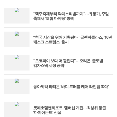
“맥주축제부터 락페스티벌까지”…유통가, 주말
축제서 ‘체험 마케팅’ 총력
“한국 시장을 위해 기획됐다” 글렌파클라스, ‘10년
캐스크 스트렝스’ 출시
“초코파이 보다 더 팔린다”…오리온, 글로벌
감자스낵 시장 공략
동아제약 파티온 ‘바디 트러블 케어 라인업 확대’
롯데호텔앤리조트, 멤버십 개편…최상위 등급
‘다이아몬드’ 신설