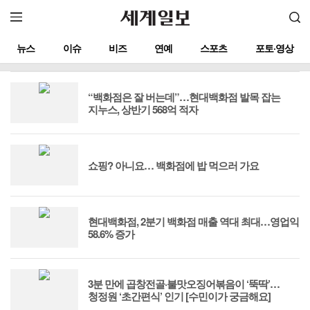
뉴스
이슈
비즈
연예
스포츠
포토·영상
“백화점은 잘 버는데”…현대백화점 발목 잡는
지누스, 상반기 568억 적자
쇼핑? 아니요… 백화점에 밥 먹으러 가요
현대백화점, 2분기 백화점 매출 역대 최대…영업익
58.6% 증가
3분 만에 곱창전골·불맛오징어볶음이 ‘뚝딱’…
청정원 ‘초간편식’ 인기 [수민이가 궁금해요]