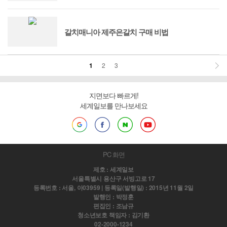
갈치매니아 제주은갈치 구매 비법
1
2
3
지면보다 빠르게!
세계일보를 만나보세요
PC 화면
제호 : 세계일보
서울특별시 용산구 서빙고로 17
등록번호 : 서울, 아03959 | 등록일(발행일) : 2015년 11월 2일
발행인 : 박정훈
편집인 : 조남규
청소년보호 책임자 : 김기환
02-2000-1234