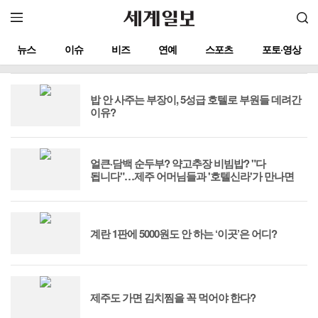
뉴스
이슈
비즈
연예
스포츠
포토·영상
밥 안 사주는 부장이, 5성급 호텔로 부원들 데려간
이유?
얼큰·담백 순두부? 약고추장 비빔밥? "다
됩니다"…제주 어머님들과 '호텔신라'가 만나면
계란 1판에 5000원도 안 하는 ‘이곳’은 어디?
제주도 가면 김치찜을 꼭 먹어야 한다?