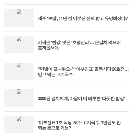
제주 ‘보말’, 11년 전 이부진 선택 받고 유명해졌다?
가격은 '반값' 맛은 '호텔신라'… 은갈치 먹으러
혼저옵서예
“면발이 끝내줘요~” ‘이부진표’ 골목식당 26호점…
믿고 먹는 고기국수
3000원 김치찌개, 마음이 더 배부른 ‘따뜻한 밥상’
'이부진표 1호 식당' 제주 고기국수, 1만원도 안
되는 돈으로 가능?