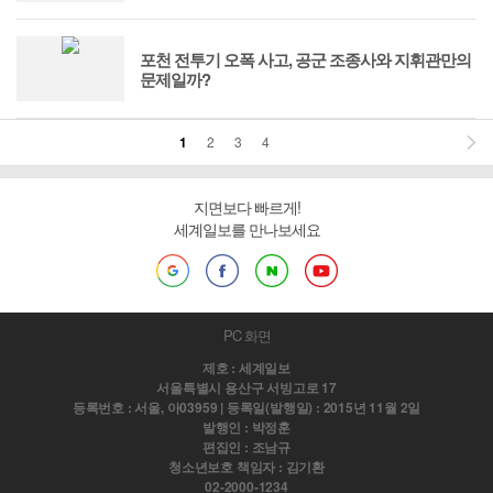
포천 전투기 오폭 사고, 공군 조종사와 지휘관만의
문제일까?
1
2
3
4
지면보다 빠르게!
세계일보를 만나보세요
PC 화면
제호 : 세계일보
서울특별시 용산구 서빙고로 17
등록번호 : 서울, 아03959 | 등록일(발행일) : 2015년 11월 2일
발행인 : 박정훈
편집인 : 조남규
청소년보호 책임자 : 김기환
02-2000-1234