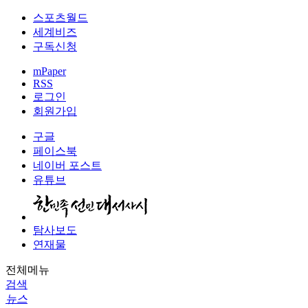
스포츠월드
세계비즈
구독신청
mPaper
RSS
로그인
회원가입
구글
페이스북
네이버 포스트
유튜브
탐사보도
연재물
전체메뉴
검색
뉴스