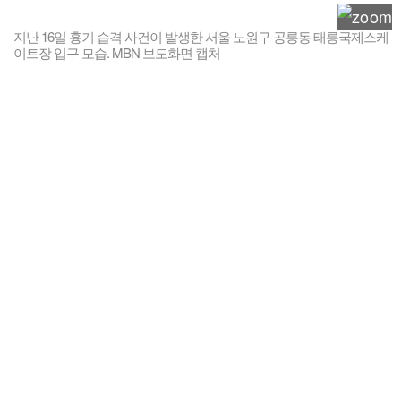
지난 16일 흉기 습격 사건이 발생한 서울 노원구 공릉동 태릉국제스케
이트장 입구 모습. MBN 보도화면 캡처