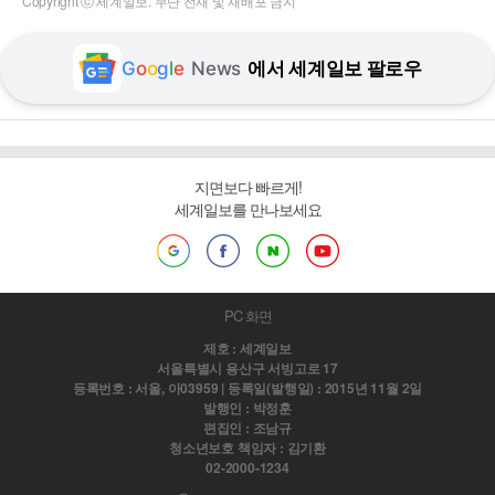
Copyright ⓒ 세계일보. 무단 전재 및 재배포 금지
G
o
o
g
l
e
News
에서 세계일보 팔로우
지면보다 빠르게!
세계일보를 만나보세요
PC 화면
제호 : 세계일보
서울특별시 용산구 서빙고로 17
등록번호 : 서울, 아03959 | 등록일(발행일) : 2015년 11월 2일
발행인 : 박정훈
편집인 : 조남규
청소년보호 책임자 : 김기환
02-2000-1234