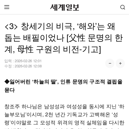
<3> 창세기의 비극, ‘해와’는 왜
돕는 배필이었나 [父性 문명의 한
계, 母性 구원의 비전-기고]
입력 :
2026-02-26 12:01
수정 :
2026-02-26 12:08
◆잃어버린 ‘하늘의 딸’, 인류 문명의 구조적 결핍을
묻다
창조주 하나님은 남성성과 여성성을 동시에 지닌 ‘하
늘부모님’이시며, 2천 년간 기독교가 고백해온 ‘성
령’이야말로 그 모성적 위격의 영적 실체임을 다시한