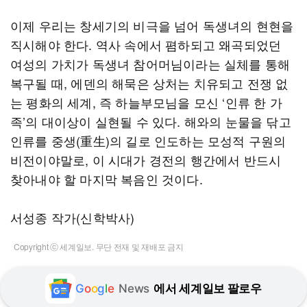
이제 우리는 창세기의 비극을 넘어 독생녀의 현현을
직시해야 한다. 역사 속에서 폄하되고 왜곡되었던
여성의 가치가 독생녀 참어머님이라는 실체를 통해
복구될 때, 에덴의 해묵은 상처는 치유되고 전쟁 없
는 평화의 세계, 즉 하늘부모님을 모신 ‘인류 한 가
족’의 대이상이 실현될 수 있다. 해와의 눈물을 닦고
인류를 중생(重生)의 길로 인도하는 모성적 구원의
비전이야말로, 이 시대가 경전의 행간에서 반드시
찾아내야 할 마지막 복음인 것이다.
서성종 작가(신학박사)
Copyright ⓒ 세계일보. 무단 전재 및 재배포 금지
G
o
o
g
l
e
News
에서 세계일보 팔로우