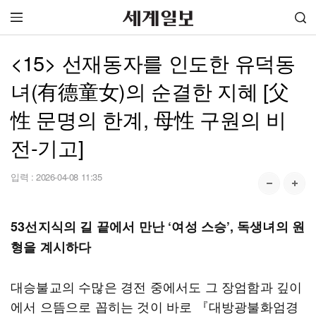
<15> 선재동자를 인도한 유덕동
녀(有德童女)의 순결한 지혜 [父
性 문명의 한계, 母性 구원의 비
전-기고]
입력 :
2026-04-08 11:35
53선지식의 길 끝에서 만난 ‘여성 스승’, 독생녀의 원
형을 계시하다
대승불교의 수많은 경전 중에서도 그 장엄함과 깊이
에서 으뜸으로 꼽히는 것이 바로 『대방광불화엄경