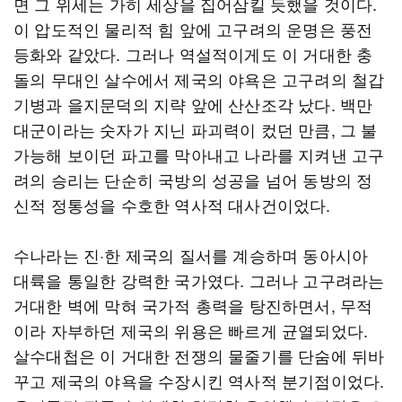
면 그 위세는 가히 세상을 집어삼킬 듯했을 것이다.
이 압도적인 물리적 힘 앞에 고구려의 운명은 풍전
등화와 같았다. 그러나 역설적이게도 이 거대한 충
돌의 무대인 살수에서 제국의 야욕은 고구려의 철갑
기병과 을지문덕의 지략 앞에 산산조각 났다. 백만
대군이라는 숫자가 지닌 파괴력이 컸던 만큼, 그 불
가능해 보이던 파고를 막아내고 나라를 지켜낸 고구
려의 승리는 단순히 국방의 성공을 넘어 동방의 정
신적 정통성을 수호한 역사적 대사건이었다.
수나라는 진·한 제국의 질서를 계승하며 동아시아
대륙을 통일한 강력한 국가였다. 그러나 고구려라는
거대한 벽에 막혀 국가적 총력을 탕진하면서, 무적
이라 자부하던 제국의 위용은 빠르게 균열되었다.
살수대첩은 이 거대한 전쟁의 물줄기를 단숨에 뒤바
꾸고 제국의 야욕을 수장시킨 역사적 분기점이었다.