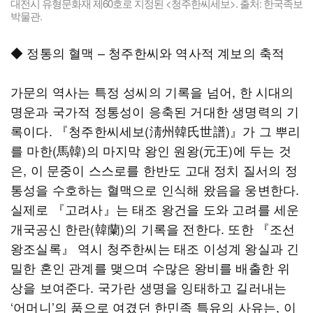
대전시 유형문화재 제60호로 지정된 <청주한씨세보>. 출처: 한국족보
박물관.
◆ 정통의 혈맥 – 청주한씨와 역사적 계보의 축적
가문의 역사는 특정 성씨의 기록을 넘어, 한 시대의
명운과 국가적 정통성이 응축된 거대한 생명력의 기
록이다. 『청주한씨세보(淸州韓氏世譜)』가 그 뿌리
를 마한(馬韓)의 마지막 왕인 원왕(元王)에 두는 것
은, 이 문중이 스스로를 한반도 고대 정치 질서의 정
통성을 수호하는 혈맥으로 인식해 왔음을 웅변한다.
실제로 『고려사』는 태조 왕건을 도와 고려를 세운
개국공신 한란(韓蘭)의 기록을 전한다. 또한 『조선
왕조실록』 역시 청주한씨는 태조 이성계 왕실과 긴
밀한 혼인 관계를 맺으며 수많은 왕비를 배출한 위
상을 보여준다. 국가란 생명을 잉태하고 길러내는
‘어머니’의 품으로 여겼던 한민족 특유의 사유는, 이