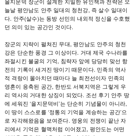
을지문덕 장군이 설계한 치밀한 유인책과 전략은 오
늘날 평안남도 안주 일대의 청천강, 즉 살수 일대이
다. 안주(살수)는 동방 선민의 내외적 정신을 수호했
던 의미 있는 공간인 것이다.
장군의 지략이 펼쳐진 무대, 평안남도 안주의 청천
강은 단순한 풍경 그 이상이다. 거대 제국 수나라를
좌절시킨 불굴의 기억, 침략자 앞에 당당히 맞선 항
전의 기록이 새겨진 땅이기 때문이다. 민족의 역사
적 격랑이 몰아치던 때마다 늘 최전선이자 민족의
영혼이 응축된 공간, 한반도 서북지역은 그렇게 우
리 역사의 거대한 상징이 되었다. 조선 후기 안주 땅
에 세워진 ‘을지문덕비’는 단순히 기념물이 아니라,
이 땅이 스스로를 ‘정통의 기억을 계승하는 공간’으
로 자각해왔음을 보여준다. 영웅의 전쟁이 끝난 자
리에서 기억은 혈맥처럼 이어졌고, 평안도는 어떤