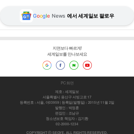
G
o
o
g
l
e
News
에서 세계일보 팔로우
지면보다 빠르게!
세계일보를 만나보세요
PC 화면
제호 : 세계일보
서울특별시 용산구 서빙고로 17
등록번호 : 서울, 아03959 | 등록일(발행일) : 2015년 11월 2일
발행인 : 박정훈
편집인 : 조남규
청소년보호 책임자 : 김기환
02-2000-1234
COPYRIGHT ⓒ SEGYE. ALL RIGHTS RESERVED.