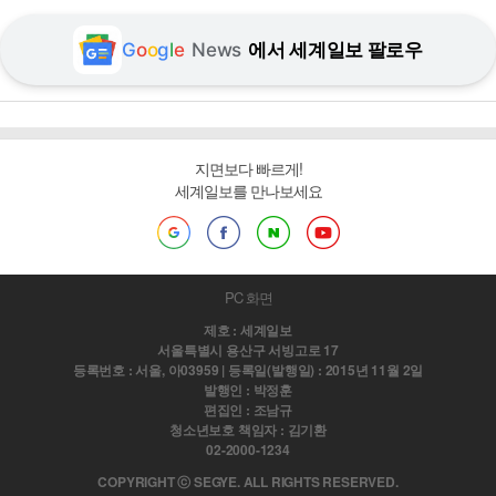
G
o
o
g
l
e
News
에서 세계일보 팔로우
지면보다 빠르게!
세계일보를 만나보세요
PC 화면
제호 : 세계일보
서울특별시 용산구 서빙고로 17
등록번호 : 서울, 아03959 | 등록일(발행일) : 2015년 11월 2일
발행인 : 박정훈
편집인 : 조남규
청소년보호 책임자 : 김기환
02-2000-1234
COPYRIGHT ⓒ SEGYE. ALL RIGHTS RESERVED.