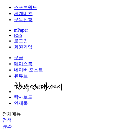
스포츠월드
세계비즈
구독신청
mPaper
RSS
로그인
회원가입
구글
페이스북
네이버 포스트
유튜브
탐사보도
연재물
전체메뉴
검색
뉴스