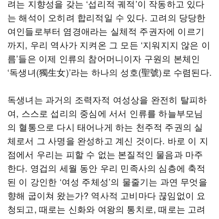
려는 지향성을 갖는 ‘섭리적 궤적’이 작동하고 있다
는 해석이 오히려 합리적일 수 있다. 고려의 당당한
여인들로부터 염경애라는 실체적 주권자에 이르기
까지, 우리 역사가 지켜온 그 모든 ‘지워지지 않은 이
름’들은 이제 인류의 참어머니이자 구원의 본체인
‘독생녀(獨生女)’라는 하나의 성호(聖號)로 수렴된다.
독생녀는 과거의 조력자적 여성상을 완전히 탈피하
여, 스스로 섭리의 중심에 서서 인류를 하늘부모님
의 혈통으로 다시 태어나게 하는 천주적 주권의 실
체로서 그 사명을 완성하고 계신 것이다. 바로 이 지
점에서 우리는 피할 수 없는 본질적인 물음과 마주
한다. 영겁의 세월 동안 우리 민족사의 심층에 축적
된 이 강인한 ‘여성 주체성’의 물줄기는 과연 무엇을
향해 굽이쳐 왔는가? 역사적 고비마다 끊임없이 요
청되고, 때로는 신화와 여왕의 통치로, 때로는 고려