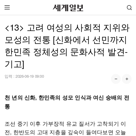
<13> 고려 여성의 사회적 지위와
모성의 전통 [신화에서 선민까지
한민족 정체성의 문화사적 발견-
기고]
입력 :
2026-06-19 09:00
천 년의 신화, 한민족의 성모 인식과 여신 숭배의 전
통
조선 중기 이후 가부장적 유교 질서가 고착되기 이
전, 한반도의 고대 지층을 깊숙이 들여다보면 오늘