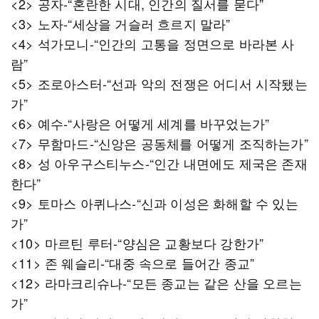
<2> 공자-“혼란한 시대, 인간의 질서를 묻다”
<3> 노자-“세상을 거슬러 흐르지 말라”
<4> 석가모니-“인간의 고통을 정면으로 바라본 사
람”
<5> 조로아스터-“선과 악의 전쟁은 어디서 시작됐는
가”
<6> 예수-“사랑은 어떻게 세계를 바꾸었는가”
<7> 무함마드-“신앙은 공동체를 어떻게 조직하는가”
<8> 성 아우구스티누스-“인간 내면에도 제국은 존재
한다”
<9> 토마스 아퀴나스-“신과 이성은 화해할 수 있는
가”
<10> 마르틴 루터-“양심은 교황보다 강한가”
<11> 존 웨슬리-“대중 속으로 들어간 종교”
<12> 라마크리슈나-“모든 종교는 같은 산을 오르는
가”