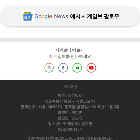
G
o
o
g
l
e
News
에서 세계일보 팔로우
지면보다 빠르게!
세계일보를 만나보세요
PC 화면
제호 : 세계일보
서울특별시 용산구 서빙고로 17
등록번호 : 서울, 아03959 | 등록일(발행일) : 2015년 11월 2일
발행인 : 박정훈
편집인 : 조남규
청소년보호 책임자 : 김기환
02-2000-1234
COPYRIGHT ⓒ SEGYE. ALL RIGHTS RESERVED.