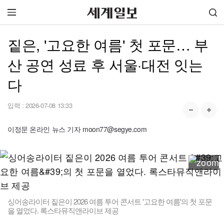
짙은, '고요한 여름' 첫 포문… 부
산 공연 성료 후 서울·대전 잇는
다
입력 :
2026-07-08 13:33
이정문 온라인 뉴스 기자 moon77@segye.com
싱어송라이터 짙은이 2026 여름 투어 콘서트 '고요한 여름'의 첫 포문
을 열었다. 록스타뮤직앤라이브 제공