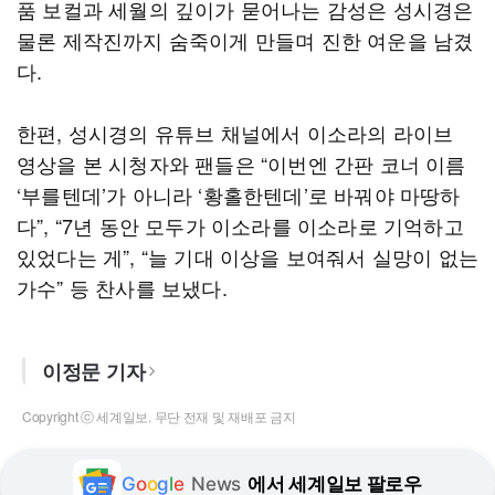
품 보컬과 세월의 깊이가 묻어나는 감성은 성시경은
물론 제작진까지 숨죽이게 만들며 진한 여운을 남겼
다.
한편, 성시경의 유튜브 채널에서 이소라의 라이브
영상을 본 시청자와 팬들은 “이번엔 간판 코너 이름
‘부를텐데’가 아니라 ‘황홀한텐데’로 바꿔야 마땅하
다”, “7년 동안 모두가 이소라를 이소라로 기억하고
있었다는 게”, “늘 기대 이상을 보여줘서 실망이 없는
가수” 등 찬사를 보냈다.
이정문 기자
Copyright ⓒ 세계일보. 무단 전재 및 재배포 금지
G
o
o
g
l
e
News
에서 세계일보 팔로우