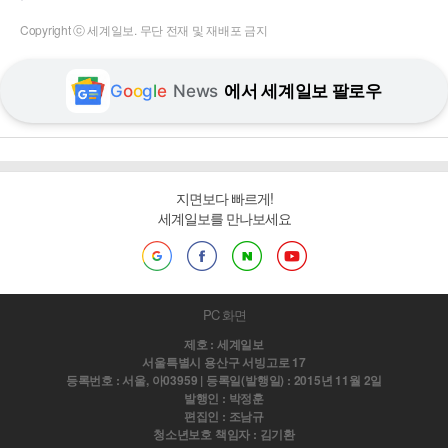
Copyright ⓒ 세계일보. 무단 전재 및 재배포 금지
G
o
o
g
l
e
News
에서 세계일보 팔로우
지면보다 빠르게!
세계일보를 만나보세요
PC 화면
제호 : 세계일보
서울특별시 용산구 서빙고로 17
등록번호 : 서울, 아03959 | 등록일(발행일) : 2015년 11월 2일
발행인 : 박정훈
편집인 : 조남규
청소년보호 책임자 : 김기환