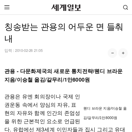
칭송받는 관용의 어두운 면 들춰
내
입력 :
2010-02-26 21:05
관용 - 다문화제국의 새로운 통치전략/웬디 브라운
지음/이승철 옮김/갈무리/1만8000원
관용은 유엔 회의장이나 국제 인
권운동 속에서 양심의 자유, 표
웬디 브라운 지음/이승철 옮
현의 자유와 함께 인간의 존엄성
김/갈무리/1만8000원
을 위한 근본적인 요소로 언급된
다. 유럽에선 제3세계 이민자들과 집시 그리고 유대