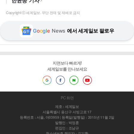
한윤종 기자
Copyright ⓒ 세계일보. 무단 전재 및 재배포 금지
G
o
o
g
l
e
News
에서 세계일보 팔로우
지면보다 빠르게!
세계일보를 만나보세요
PC 화면
제호 : 세계일보
서울특별시 용산구 서빙고로 17
등록번호 : 서울, 아03959 | 등록일(발행일) : 2015년 11월 2일
발행인 : 박정훈
편집인 : 조남규
청소년보호 책임자 : 김기환