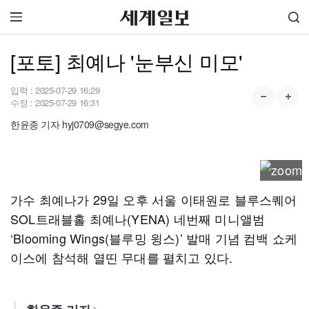
[포토] 최예나 '눈부신 미모'
입력 :
2025-07-29 16:29
수정 :
2025-07-29 16:31
한윤종 기자 hyj0709@segye.com
가수 최예나가 29일 오후 서울 이태원로 블루스퀘어
SOL트래블홀 최예나(YENA) 네번째 미니앨범
‘Blooming Wings(블루밍 윙스)’ 발매 기념 컴백 쇼케
이스에 참석해 열띤 무대를 펼치고 있다.