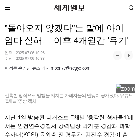
"돌아오지 않겠다"는 말에 아이
엄마 살해… 이후 4개월간 '유기'
입력 :
2025-07-06 10:26
수정 :
2025-07-06 10:33
이정문 온라인 뉴스 기자 moon77@segye.com
잔혹한 방식으로 범행을 저지른 가해자들의 민낯이 공개됐다. 유튜브
'E채널' 영상 캡처
지난 4일 방송된 티캐스트 E채널 ‘용감한 형사들4’에
서는 인천연수경찰서 강력팀장 박기훈 경감과 과학
수사대(KCSI) 윤외출 전 경무관, 김진수 경감이 출