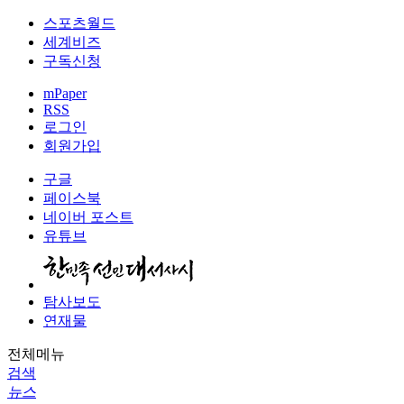
스포츠월드
세계비즈
구독신청
mPaper
RSS
로그인
회원가입
구글
페이스북
네이버 포스트
유튜브
탐사보도
연재물
전체메뉴
검색
뉴스