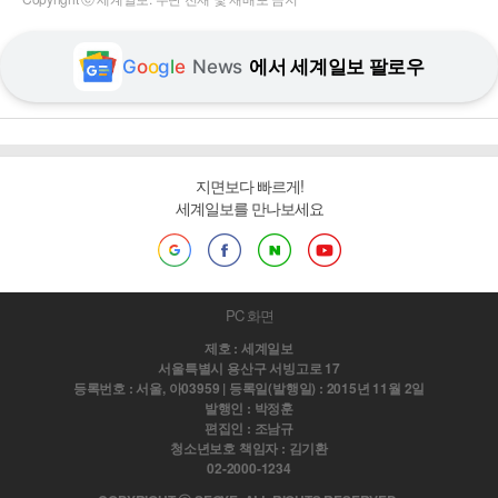
G
o
o
g
l
e
News
에서 세계일보 팔로우
지면보다 빠르게!
세계일보를 만나보세요
PC 화면
제호 : 세계일보
서울특별시 용산구 서빙고로 17
등록번호 : 서울, 아03959 | 등록일(발행일) : 2015년 11월 2일
발행인 : 박정훈
편집인 : 조남규
청소년보호 책임자 : 김기환
02-2000-1234