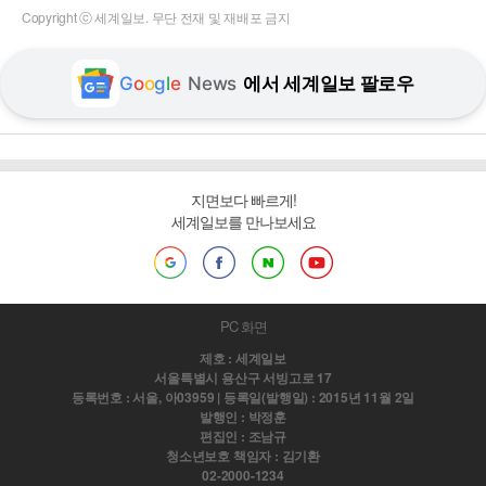
Copyright ⓒ 세계일보. 무단 전재 및 재배포 금지
G
o
o
g
l
e
News
에서 세계일보 팔로우
지면보다 빠르게!
세계일보를 만나보세요
PC 화면
제호 : 세계일보
서울특별시 용산구 서빙고로 17
등록번호 : 서울, 아03959 | 등록일(발행일) : 2015년 11월 2일
발행인 : 박정훈
편집인 : 조남규
청소년보호 책임자 : 김기환
02-2000-1234