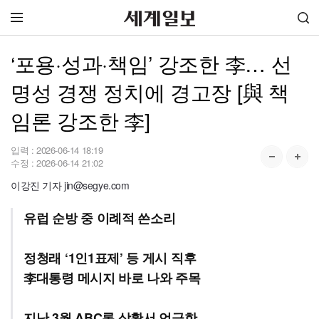
‘포용·성과·책임’ 강조한 李… 선
명성 경쟁 정치에 경고장 [與 책
임론 강조한 李]
입력 :
2026-06-14 18:19
수정 :
2026-06-14 21:02
이강진 기자 jin@segye.com
유럽 순방 중 이례적 쓴소리
정청래 ‘1인1표제’ 등 게시 직후
李대통령 메시지 바로 나와 주목
지난 3월 ABC론 상황서 언급한