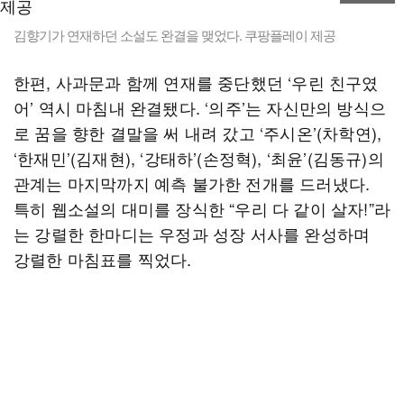
김향기가 연재하던 소설도 완결을 맺었다. 쿠팡플레이 제공
한편, 사과문과 함께 연재를 중단했던 ‘우린 친구였
어’ 역시 마침내 완결됐다. ‘의주’는 자신만의 방식으
로 꿈을 향한 결말을 써 내려 갔고 ‘주시온’(차학연),
‘한재민’(김재현), ‘강태하’(손정혁), ‘최윤’(김동규)의
관계는 마지막까지 예측 불가한 전개를 드러냈다.
특히 웹소설의 대미를 장식한 “우리 다 같이 살자!”라
는 강렬한 한마디는 우정과 성장 서사를 완성하며
강렬한 마침표를 찍었다.