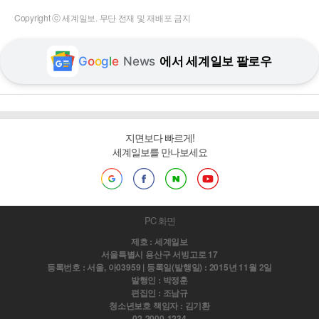
Copyright ⓒ 세계일보. 무단 전재 및 재배포 금지
G
o
o
g
l
e
News
에서 세계일보 팔로우
지면보다 빠르게!
세계일보를 만나보세요
PC 화면
제호 : 세계일보
서울특별시 용산구 서빙고로 17
등록번호 : 서울, 아03959 | 등록일(발행일) : 2015년 11월 2일
발행인 : 박정훈
편집인 : 조남규
청소년보호 책임자 : 김기환
02-2000-1234