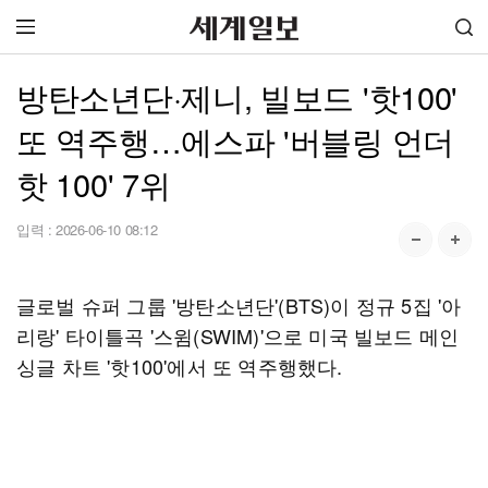
방탄소년단·제니, 빌보드 '핫100'
또 역주행…에스파 '버블링 언더
핫 100' 7위
입력 :
2026-06-10 08:12
글로벌 슈퍼 그룹 '방탄소년단'(BTS)이 정규 5집 '아
리랑' 타이틀곡 '스윔(SWIM)'으로 미국 빌보드 메인
싱글 차트 '핫100'에서 또 역주행했다.