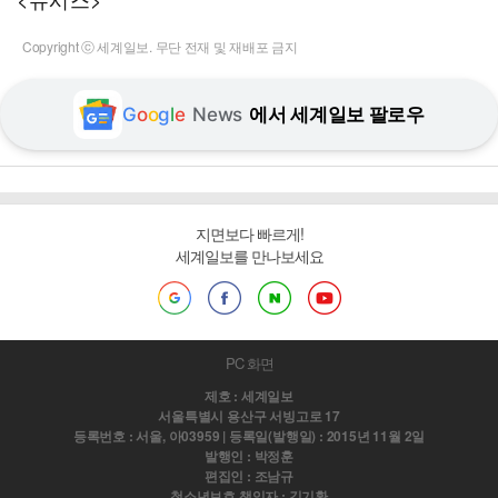
Copyright ⓒ 세계일보. 무단 전재 및 재배포 금지
G
o
o
g
l
e
News
에서 세계일보 팔로우
지면보다 빠르게!
세계일보를 만나보세요
PC 화면
제호 : 세계일보
서울특별시 용산구 서빙고로 17
등록번호 : 서울, 아03959 | 등록일(발행일) : 2015년 11월 2일
발행인 : 박정훈
편집인 : 조남규
청소년보호 책임자 : 김기환