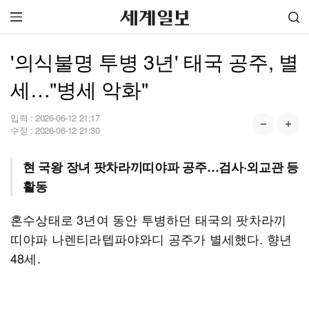
'의식불명 투병 3년' 태국 공주, 별
세…"병세 악화"
입력 :
2026-06-12 21:17
수정 :
2026-06-12 21:30
현 국왕 장녀 팟차라끼띠야파 공주…검사·외교관 등
활동
혼수상태로 3년여 동안 투병하던 태국의 팟차라끼
띠야파 나렌티라텝파야와디 공주가 별세했다. 향년
48세.