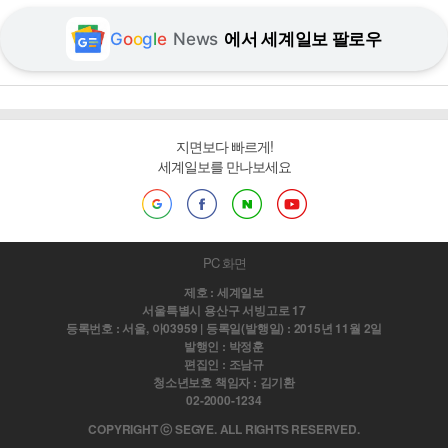
G
o
o
g
l
e
News
에서 세계일보 팔로우
지면보다 빠르게!
세계일보를 만나보세요
PC 화면
제호 : 세계일보
서울특별시 용산구 서빙고로 17
등록번호 : 서울, 아03959 | 등록일(발행일) : 2015년 11월 2일
발행인 : 박정훈
편집인 : 조남규
청소년보호 책임자 : 김기환
02-2000-1234
COPYRIGHT ⓒ SEGYE. ALL RIGHTS RESERVED.