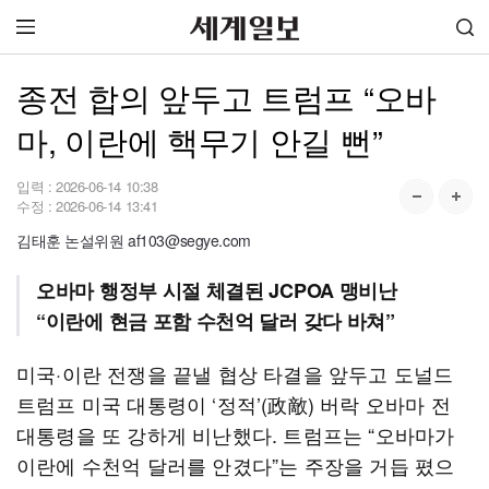
종전 합의 앞두고 트럼프 “오바
마, 이란에 핵무기 안길 뻔”
입력 :
2026-06-14 10:38
수정 :
2026-06-14 13:41
김태훈 논설위원 af103@segye.com
오바마 행정부 시절 체결된 JCPOA 맹비난
“이란에 현금 포함 수천억 달러 갖다 바쳐”
미국·이란 전쟁을 끝낼 협상 타결을 앞두고 도널드
트럼프 미국 대통령이 ‘정적’(政敵) 버락 오바마 전
대통령을 또 강하게 비난했다. 트럼프는 “오바마가
이란에 수천억 달러를 안겼다”는 주장을 거듭 폈으