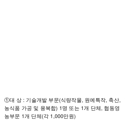
①대 상 : 기술개발 부문(식량작물, 원예특작, 축산,
농식품 가공 및 융복합) 1명 또는 1개 단체, 협동영
농부문 1개 단체(각 1,000만원)