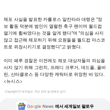
체포 사실을 발표한 카를로스 알칸타라 대령은 "정
보 활동 덕분에 범인이 열렬한 축구 팬이며 월드컵
열기에 휩싸였다는 것을 알게 됐다"며 "의심을 사지
않고 접근해 체포하기 위해 요원들을 월드컵 마스코
트로 위장시키기로 결정했다"고 밝혔다.
이미 페루 경찰은 이전에도 체포 대상자들의 의심을
사지 않기 위해 그린치, 프레디 크루거, 데드풀, 울버
린, 산타클로스 등 다양한 캐릭터로 위장한 바 있다.
<뉴시스>
Copyright ⓒ 세계일보. 무단 전재 및 재배포 금지
G
o
o
g
l
e
News
에서 세계일보 팔로우